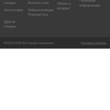
Полезная
товары
Business line
Обмен и
информация
возврат
Аксессуары
Виброизоляция
Premium line
Другие
товары
©2018-2026. Все права защищены
Договор оферты