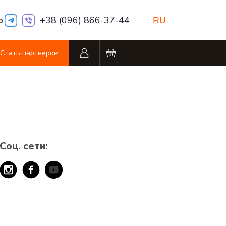
о
+38 (096) 866-37-44
RU
Стать партнером
RU
Виброизоляция Premium line
Другие товары
Карпет 1.5 м
Другие товары
Карпет 0.75 м
Карпет 1.5 м
Автомобильный скотч
Соц. сети:
Карпет 0.75 м
Автомобильный скотч