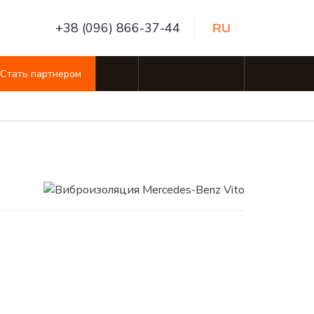
+38 (096) 866-37-44
RU
Стать партнером
RU
Виброизоляция Premium line
Другие товары
Карпет 1.5 м
Другие товары
Карпет 0.75 м
Карпет 1.5 м
Автомобильный скотч
Карпет 0.75 м
Автомобильный скотч