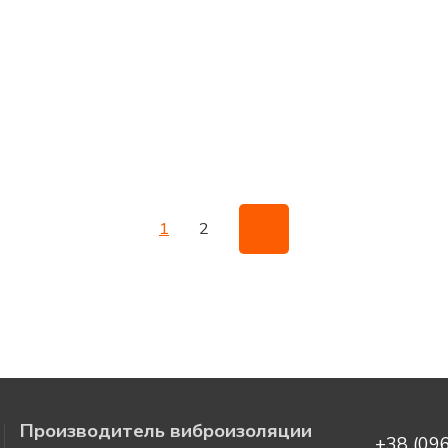
Автохимия
ющие товары
Автохимия
1
2
Производитель виброизоляции
+38 (09