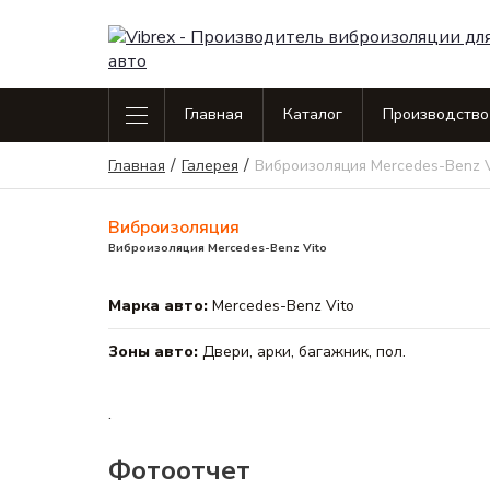
Главная
Каталог
Производство
/
/
Главная
Галерея
Виброизоляция Mercedes-Benz V
Виброизоляция Standart line
Каталог
Виброизоля
Шум
продукции
Сэн
Виброизоляция Business line
Виброизоляция
Шумоизол
Виброизоляция Mercedes-Benz Vito
Производство
Всп
Сэндвичи
Виброизоляция Premium line
Галерея
Марка авто:
Mercedes-Benz Vito
Всп
Вспененны
Шум
Зоны авто:
Двери, арки, багажник, пол.
Распродажа
Вспененный
Шумопогло
.
Контакты
Фотоотчет
Сопутствующие товары
Оплата и доставка