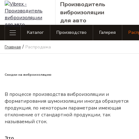
Производитель
виброизоляции
для авто
Каталог
Производство
Галерея
Расп
Каталог продукции
/
Виброизоляция
Виброиз
Главная
Распродажа
Виброизоляция
Шумоизоляция
Аксес
Standart line
Business 
Standart line
Главная
Шумоизоляция
Аксессу
Виброизоляция
Производство
Скидки на виброизоляцию
Business line
Сопутствующие товары
Галерея
Виброизоляция
В процессе производства виброизоляции и
Распродажа
Premium line
форматирования шумоизоляции иногда образуется
продукция, по некоторым параметрам имеющая
Контакты
Сопутствующие товары
отклонение от стандартной продукции, так
Оплата и доставка
называемый сток.
Полезная
Это