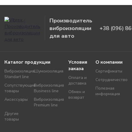
Производитель
виброизоляции
+38 (096) 8
для авто
Каталог продукции
Условия
О компании
заказа
Виброизоляция
Шумоизоляция
Сертификаты
Standart line
Оплата и
Сотрудничество
доставка
Сопутствующие
Виброизоляция
Полезная
товары
Business line
Обмен и
информация
возврат
Аксессуары
Виброизоляция
Premium line
Другие
товары