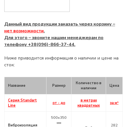
Данный вид продукции заказать через корзину –
нет возможности
.
Для этого – звоните нашим менеджерам по
телефону +38(096)-866-37-44.
Ниже приводится информация о наличии и цене на
сток:
Количество в
Название
Размер
Цена
наличии
Серия Standart
в метрах
от - до
за м²
Line
квадратных
500х350
мм
Виброизоляция
282