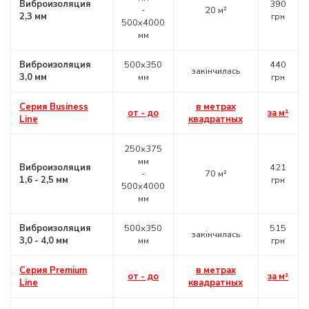
Виброизоляция
390
-
20 м²
2,3 мм
грн
500х4000
мм
Виброизоляция
500х350
440
закінчилась
3,0 мм
мм
грн
Серия Business
в метрах
от - до
за м²
Line
квадратных
250х375
мм
Виброизоляция
421
-
70 м²
1,6 - 2,5 мм
грн
500х4000
мм
Виброизоляция
500х350
515
закінчилась
3,0 - 4,0 мм
мм
грн
Серия Premium
в метрах
от - до
за м²
Line
квадратных