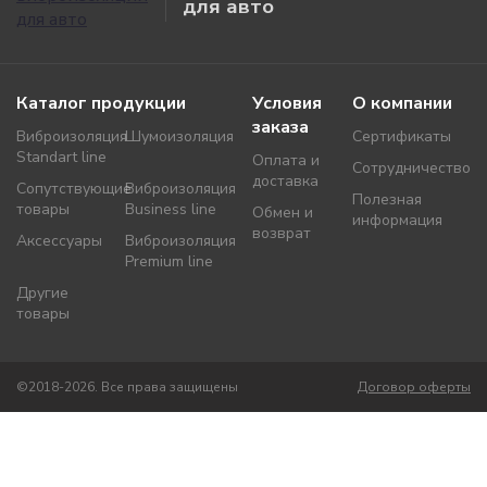
для авто
Каталог продукции
Условия
О компании
заказа
Виброизоляция
Шумоизоляция
Сертификаты
Standart line
Оплата и
Сотрудничество
доставка
Сопутствующие
Виброизоляция
Полезная
товары
Business line
Обмен и
информация
возврат
Аксессуары
Виброизоляция
Premium line
Другие
товары
©2018-2026. Все права защищены
Договор оферты