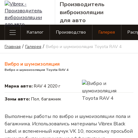
Производитель
виброизоляции
для авто
Каталог
Производство
Галерея
Расп
Каталог продукции
/
/
Виброизоляция
Виброиз
Главная
Галерея
Вибро и шумоизоляция Toyota RAV 4
Виброизоляция
Шумоизоляция
Аксес
Standart line
Business 
Standart line
Главная
Вибро и шумоизоляция
Шумоизоляция
Аксессу
Виброизоляция
Вибро и шумоизоляция Toyota RAV 4
Производство
Business line
Сопутствующие товары
Галерея
Марка авто:
RAV 4 2020 г
Виброизоляция
Распродажа
Premium line
Зоны авто:
Пол, багажник
Контакты
Сопутствующие товары
Выполнены работы по вибро и шумоизоляции пола и
Оплата и доставка
багажника. Использовались материалы Vibrex Black
Label и вспененный каучук VK 10, поскольку просьбой
Полезная