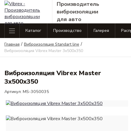
Производитель
виброизоляции
для авто
Каталог
Производство
Галерея
Расп
Каталог продукции
/
Виброизоляция
/
Виброиз
Главная
Виброизоляция Standart line
Виброизоляция
Шумоизоляция
Аксес
Standart line
Business 
Виброизоляция Vibrex Master 3x500x350
Standart line
Главная
Шумоизоляция
Аксессу
Виброизоляция
Производство
Виброизоляция Vibrex Master
Business line
Сопутствующие товары
Галерея
3x500x350
Виброизоляция
Распродажа
Артикул: MS-3050035
Premium line
Контакты
Сопутствующие товары
Оплата и доставка
Полезная