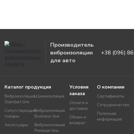
Производитель
виброизоляции
+38 (096) 8
для авто
Каталог продукции
Условия
О компании
заказа
Виброизоляция
Шумоизоляция
Сертификаты
Standart line
Оплата и
Сотрудничество
доставка
Сопутствующие
Виброизоляция
Полезная
товары
Business line
Обмен и
информация
возврат
Аксессуары
Виброизоляция
Premium line