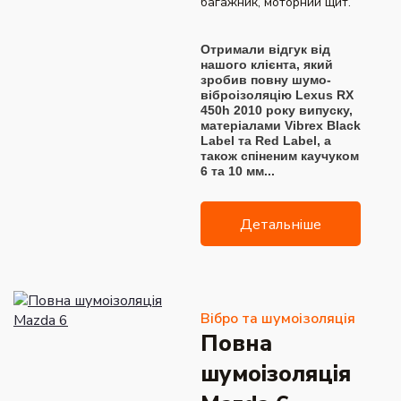
багажник, моторний щит.
Отримали відгук від
нашого клієнта, який
зробив повну шумо-
віброізоляцію Lexus RX
450h 2010 року випуску,
матеріалами Vibrex Black
Label та Red Label, а
також спіненим каучуком
6 та 10 мм...
Детальніше
Вібро та шумоізоляція
Повна
шумоізоляція