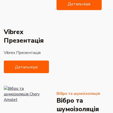
Детальніше
Vibrex
Презентація
Vibrex Презентація
Детальніше
Вібро та шумоізоляція
Вібро та
шумоізоляція