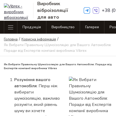
Виробник
віброізоляції
+38 (
для авто
Продукція
Виробництво
Галерея
Ро
Каталог продукції
/
/
Віброізоляція
Віброізоляці
Головна
Корисна інформація
Віброізоляція
Шумоізоляція
Аксесуари
Standart line
Business line
Як Вибрати Правильну Шумоізоляцію для Вашого Автомобіля:
Standart line
Головна
Поради від Експертів компанії виробника Vibrex
Шумоізоляція
Аксесуари
Віброізоляція
Виробництво
Business line
Супутні товари
Як Вибрати Правильну Шумоізоляцію для Вашого Автомобіля: Поради від
Експертів компанії виробника Vibrex
Галерея
Віброізоляція
Розуміння вашого
Розпродаж
Premium line
автомобіля
: Перш ніж
Контакти
вибирати
Супутні товари
шумоізоляцію, важливо
Оплата та доставка
розуміти, який рівень
шуму ви хочете
Корисна інформація