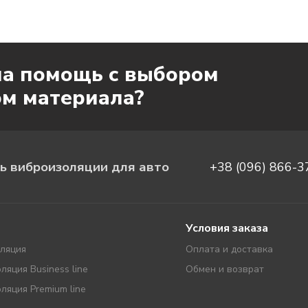
а помощь с выбором
ом материала?
ь виброизоляции для авто
+38 (096) 866-3
Условия заказа
ляция
Оплата и доставка
ляция Business line
Обмен и возврат
ляция Premium line