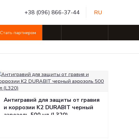
+38 (096) 866-37-44
RU
Стать партнером
RU
Виброизоляция Premium line
Другие товары
Карпет 1.5 м
Другие товары
Карпет 0.75 м
Карпет 1.5 м
Автомобильный скотч
Карпет 0.75 м
Антигравий для защиты от гравия
Автомобильный скотч
и коррозии K2 DURABIT черный
аэрозоль 500 мл (L320)