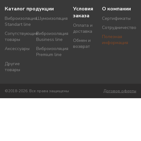
Каталог продукции
Условия
О компании
заказа
Виброизоляция
Шумоизоляция
Сертификаты
Standart line
Оплата и
Сотрудничество
доставка
Сопутствующие
Виброизоляция
Полезная
товары
Business line
Обмен и
информация
возврат
Аксессуары
Виброизоляция
Premium line
Другие
товары
©2018-2026. Все права защищены
Договор оферты